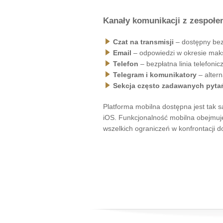
Kanały komunikacji z zespołe
Czat na transmisji
– dostępny bezp
Email
– odpowiedzi w okresie maks
Telefon
– bezpłatna linia telefon
Telegram i komunikatory
– alter
Sekcja często zadawanych pyta
Platforma mobilna dostępna jest tak
iOS. Funkcjonalność mobilna obejmuje
wszelkich ograniczeń w konfrontacji d