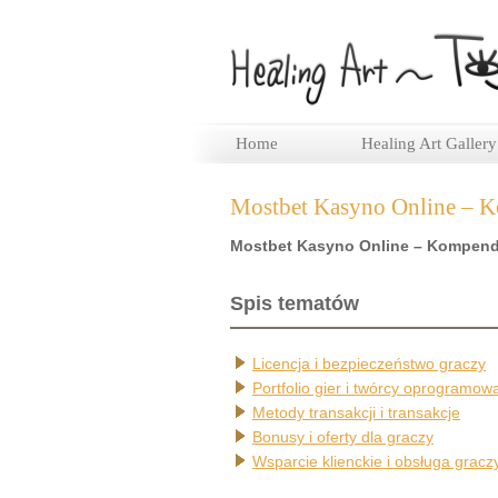
Home
Healing Art Gallery
Mostbet Kasyno Online – K
Mostbet Kasyno Online – Kompend
Spis tematów
Licencja i bezpieczeństwo graczy
Portfolio gier i twórcy oprogramow
Metody transakcji i transakcje
Bonusy i oferty dla graczy
Wsparcie klienckie i obsługa gracz