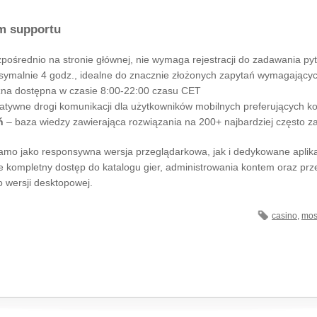
m supportu
ośrednio na stronie głównej, nie wymaga rejestracji do zadawania py
ymalnie 4 godz., idealne do znacznie złożonych zapytań wymagający
iczna dostępna w czasie 8:00-22:00 czasu CET
natywne drogi komunikacji dla użytkowników mobilnych preferujących k
ń
– baza wiedzy zawierająca rozwiązania na 200+ najbardziej często 
 samo jako responsywna wersja przeglądarkowa, jak i dedykowane apli
 kompletny dostęp do katalogu gier, administrowania kontem oraz prz
o wersji desktopowej.
casino
,
mos