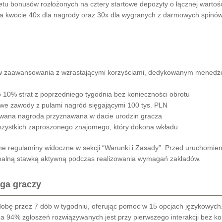
etu bonusów rozłożonych na cztery startowe depozyty o łącznej warto
 kwocie 40x dla nagrody oraz 30x dla wygranych z darmowych spinów, 
w zaawansowania z wzrastającymi korzyściami, dedykowanym menedż
 10% strat z poprzedniego tygodnia bez konieczności obrotu
we zawody z pulami nagród sięgającymi 100 tys. PLN
wana nagroda przyznawana w dacie urodzin gracza
zystkich zaproszonego znajomego, który dokona wkładu
ne regulaminy widoczne w sekcji “Warunki i Zasady”. Przed uruchomi
ymalną stawką aktywną podczas realizowania wymagań zakładów.
uga graczy
dobę przez 7 dób w tygodniu, oferując pomoc w 15 opcjach językowyc
 94% zgłoszeń rozwiązywanych jest przy pierwszego interakcji bez kon