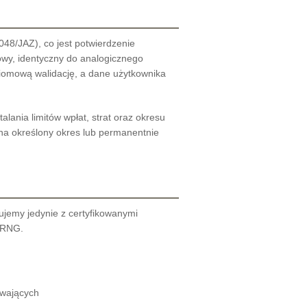
048/JAZ), co jest potwierdzenie
owy, identyczny do analogicznego
iomową walidację, a dane użytkownika
lania limitów wpłat, strat oraz okresu
na określony okres lub permanentnie
ujemy jedynie z certyfikowanymi
w RNG.
ywających