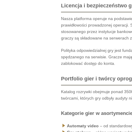
Licencja i bezpieczeństwo 
Nasza platforma operuje na podstawie
prawidłowości prowadzonej operacji. 
stosowanego przez instytucje bankow
graczy są składowane na serwerach 
Polityka odpowiedzialnej gry jest fun
spędzanego na serwisie. Gracze mają 
zablokować dostęp do konta.
Portfolio gier i twórcy opr
Katalog rozrywki obejmuje ponad 3500
twórcami, których gry odbyły audyty 
Kategorie gier w asortymenci
Automaty video
– od standardowy