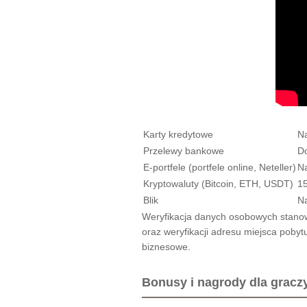
Karty kredytowe
N
Przelewy bankowe
D
E-portfele (portfele online, Neteller)
N
Kryptowaluty (Bitcoin, ETH, USDT)
1
Blik
N
Weryfikacja danych osobowych stano
oraz weryfikacji adresu miejsca pobyt
biznesowe.
Bonusy i nagrody dla gracz